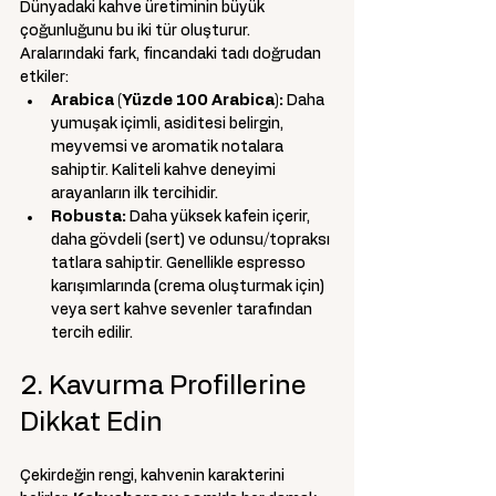
EY
Dünyadaki kahve üretiminin büyük 
çoğunluğunu bu iki tür oluşturur. 
Aralarındaki fark, fincandaki tadı doğrudan 
etkiler:
Arabica (Yüzde 100 Arabica):
 Daha 
yumuşak içimli, asiditesi belirgin, 
meyvemsi ve aromatik notalara 
sahiptir. Kaliteli kahve deneyimi 
arayanların ilk tercihidir.
Robusta:
 Daha yüksek kafein içerir, 
daha gövdeli (sert) ve odunsu/topraksı 
tatlara sahiptir. Genellikle espresso 
karışımlarında (crema oluşturmak için) 
veya sert kahve sevenler tarafından 
tercih edilir.
2. Kavurma Profillerine 
Dikkat Edin
Çekirdeğin rengi, kahvenin karakterini 