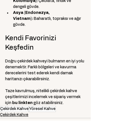
Kolombiya):
 Çikolata, fındık ve 
dengeli gövde.
Asya (Endonezya, 
Vietnam):
 Baharatlı, topraksı ve ağır 
gövde.
Kendi Favorinizi 
Keşfedin
Doğru çekirdek kahveyi bulmanın en iyi yolu 
denemektir. Farklı bölgeleri ve kavurma 
derecelerini test ederek kendi damak 
haritanızı çıkarabilirsiniz.
Taze kavrulmuş, nitelikli çekirdek kahve 
çeşitlerimizi incelemek ve sipariş vermek 
için 
bu linkten
göz atabilirsiniz.
Çekirdek Kahve
Yöresel Kahve
Çekirdek Kahve