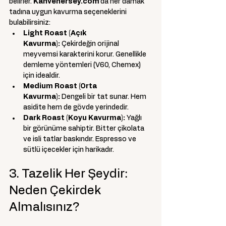
belirler. 
Kahvehersey.com
’da her damak 
tadına uygun kavurma seçeneklerini 
bulabilirsiniz:
Light Roast (Açık 
Kavurma):
 Çekirdeğin orijinal 
meyvemsi karakterini korur. Genellikle 
demleme yöntemleri (V60, Chemex) 
için idealdir.
Medium Roast (Orta 
Kavurma):
 Dengeli bir tat sunar. Hem 
asidite hem de gövde yerindedir.
Dark Roast (Koyu Kavurma):
 Yağlı 
bir görünüme sahiptir. Bitter çikolata 
ve isli tatlar baskındır. Espresso ve 
sütlü içecekler için harikadır.
3. Tazelik Her Şeydir: 
Neden Çekirdek 
Almalısınız?